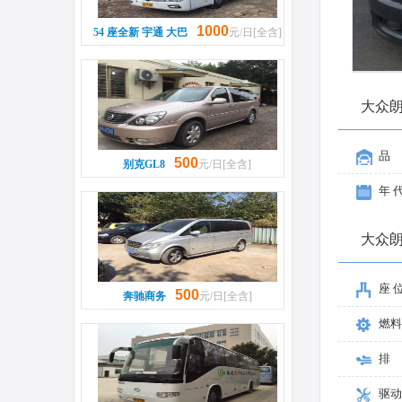
1000
54 座全新 宇通 大巴
元/日[全含]
大众
品
500
别克GL8
元/日[全含]
年 
大众
座 
500
奔驰商务
元/日[全含]
燃料
排
驱动