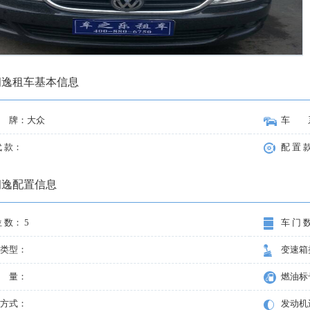
朗逸
租车基本信息
 牌：
大众
车 
代 款：
配 置 
朗逸
配置信息
位 数：
5
车 门 
类型：
变速箱
 量：
燃油标
方式：
发动机