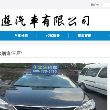
用户名：
自驾长租
代驾服务
车型查询
众朗逸/三厢/