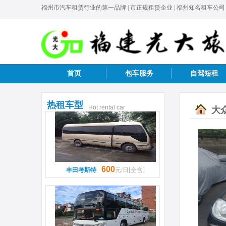
福州市汽车租赁行业的第一品牌 | 市正规租赁企业 | 福州知名租车公司
首页
包车服务
自驾短租
热租车型
Hot rental car
大
600
丰田考斯特
元/日[全含]